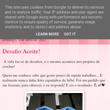
This site uses cookies from Google to deliver its services
and to analyze traffic. Your IP address and user-agent are
shared with Google along with performance and security
metrics to ensure quality of service, generate usage
statistics, and to detect and address abuse.
LEARN MORE
GOT IT
domingo, 4 de abril de 2021
Desafio Aceite!
A vida faz-se de desafios, e o mesmo acontece nos projetos de
crochet!
Quem me conhece sabe que gosto pouco de repetir trabalhos... E
realmente nunca tinha feito sapatinhos de bébé. Foi um pedido que
me fizeram, para oferecer, e eu respondi! E eis o resultado: 💪👶💝